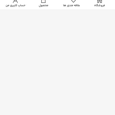
فروشگاه
علاقه مندی ها
محصول
حساب کاربری من
راهنمای خرید از زیبا بیوتی
نحوه ثبت سفارش
رویه ارسال سفارشات
شیوه های پرداخت
خدمات مشتریان
پاسخ به پرسش های متداول
سیاست حفظ حریم خصوصی
اطلاعات تماس
آدرس: قم، فلکه دستغیب، ساختمان امیر
114 44 025-377