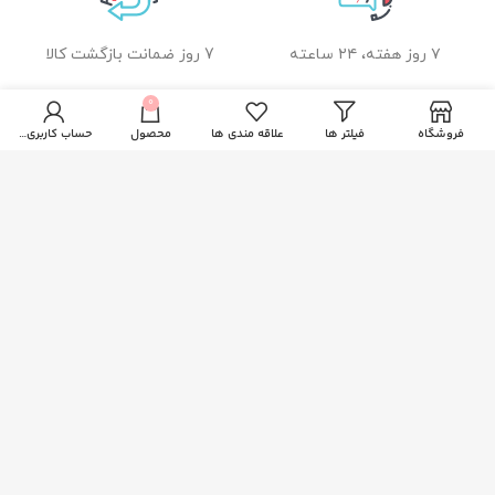
۷ روز هفته، ۲۴ ساعته
7 روز ضمانت بازگشت کالا
0
فروشگاه
فیلتر ها
علاقه مندی ها
محصول
حساب کاربری من
ضمانت اصل بودن کالا
راهنمای خرید از زیبا بیوتی
نحوه ثبت سفارش
رویه ارسال سفارشات
شیوه های پرداخت
خدمات مشتریان
پاسخ به پرسش های متداول