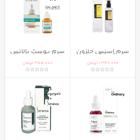
سرم اسنس حلزون
سرم پوست بالانس
کوزارکس
مدل Niacinamide
1.340.000
تومان
355.000
تومان
ناموجود