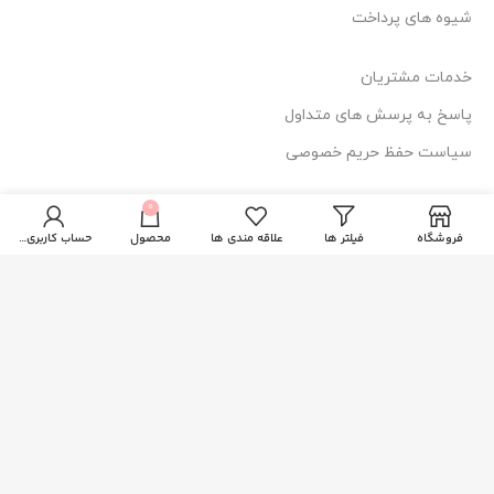
شیوه های پرداخت
خدمات مشتریان
پاسخ به پرسش های متداول
سیاست حفظ حریم خصوصی
0
اطلاعات تماس
فروشگاه
فیلتر ها
علاقه مندی ها
محصول
حساب کاربری من
آدرس: قم، فلکه دستغیب، ساختمان امیر
114 44 025-377
84 84 025-3771
دسترسی سریع
صفحه اصلی
فروشگاه