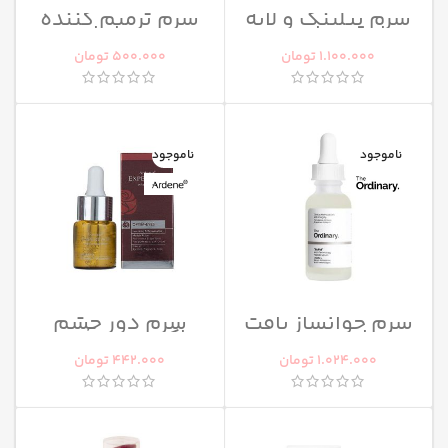
سرم پیلینگ و لایه
سرم ترمیم کننده
بردار قوی اوردینری
سرانزا
1.100.000
تومان
500.000
تومان
ناموجود
ناموجود
سرم جوانساز بافت
سرم دور چشم
اوردینری
اکسپرتیج آردن
1.024.000
تومان
442.000
تومان