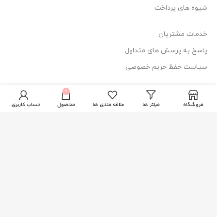
شیوه های پرداخت
خدمات مشتریان
پاسخ به پرسش های متداول
سیاست حفظ حریم خصوصی
0
اطلاعات تماس
فروشگاه
فیلتر ها
علاقه مندی ها
محصول
حساب کاربری من
آدرس: قم، فلکه دستغیب، ساختمان امیر
114 44 025-377
84 84 025-3771
دسترسی سریع
صفحه اصلی
فروشگاه