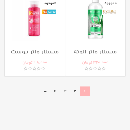
ناموجود
ناموجود
میسلار واتر آلوئه
میسلار واتر پوست
ورا اولاین
نرمال تا چرب نو
آکنه
320.000
تومان
218.000
تومان
→
4
3
2
1