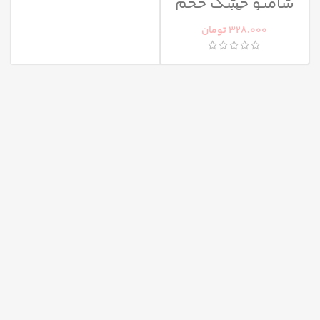
شامپو خشک حجم
دهنده گات تو بی
328.000
تومان