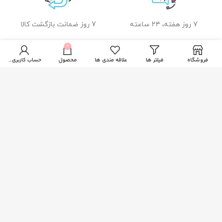
۷ روز هفته، ۲۴ ساعته
7 روز ضمانت بازگشت کالا
0
فروشگاه
فیلتر ها
علاقه مندی ها
محصول
حساب کاربری من
ضمانت اصل بودن کالا
راهنمای خرید از زیبا بیوتی
نحوه ثبت سفارش
رویه ارسال سفارشات
شیوه های پرداخت
خدمات مشتریان
پاسخ به پرسش های متداول