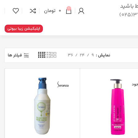
اط باشید
0
0
تومان
37
اپلیکیشن زیبا بیوتی
نمایش
9
24
36
فیلتر ها
جود