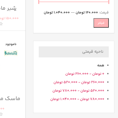
شیر ما
آبرسان 12 در 1(رزال
قیمت:
120.000 تومان
—
1.040.000 تومان
150.000
توم
فیلتر
ناموجود
ناحیه قیمتی
همه
0
تومان
-
260.000
تومان
260.000
تومان
-
520.000
تومان
520.000
تومان
-
780.000
تومان
ماسک مو
780.000
تومان
-
1.040.000
تومان
بستنی
000