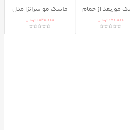
 مو بعد از حمام
ماسک مو سرانزا مدل
نانو گلوبال
Olive
250.000
تومان
1.040.000
تومان