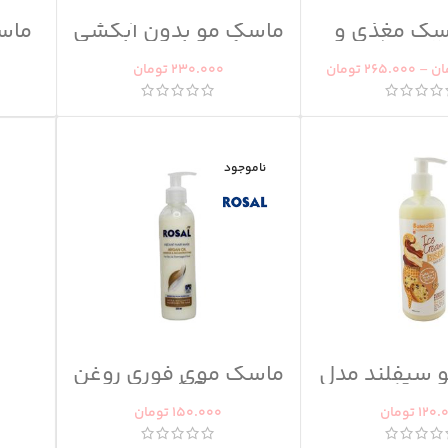
سک مغذی و
ماسک مو بدون آبکشی
ماسک
)
پروتئینه وال وار حاوی
روغن بادام
ان
–
265.000
تومان
230.000
تومان
ناموجود
 سیفلند مدل
ماسک موی فوری روغن
 بیسکوییت
آرگان
120.
تومان
150.000
تومان