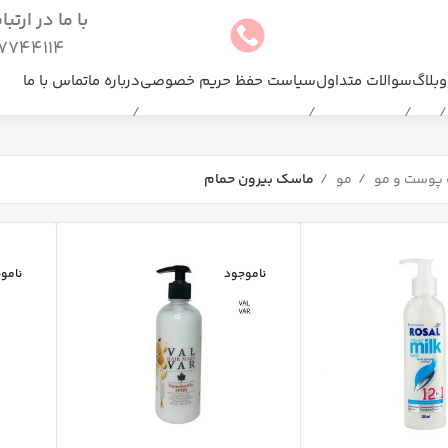
با ما در ارتب
744114(025)
وبلاگ
سوالات متداول
سیاست حفظ حریم خصوصی
درباره ما
تماس با ما
 پوست و مو
مو
ماسک بیرون حمام
ناموجود
نامو