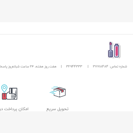
شماره تماس: 37718484
|
32944333
|
هفت روز هفته، ۲۴ ساعت شبانه‌روز پاسخگوی شما هستیم.
تحویل سریع
امکان پرداخت در