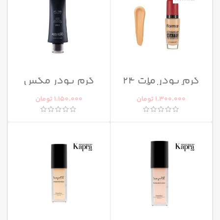
کرم پودر مات 24
کرم پودر مکس
ساعته لانگ ور
هیرو
1.300.000
تومان
1.150.000
تومان