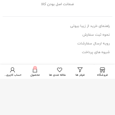
ضمانت اصل بودن کالا
راهنمای خرید از زیبا بیوتی
نحوه ثبت سفارش
رویه ارسال سفارشات
شیوه های پرداخت
خدمات مشتریان
0
پاسخ به پرسش های متداول
فروشگاه
فیلتر ها
علاقه مندی ها
محصول
حساب کاربری من
سیاست حفظ حریم خصوصی
اطلاعات تماس
آدرس: قم، فلکه دستغیب، ساختمان امیر
114 44 025-377