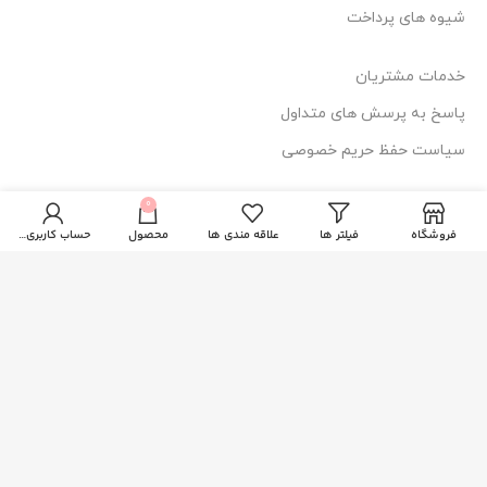
شیوه های پرداخت
خدمات مشتریان
پاسخ به پرسش های متداول
سیاست حفظ حریم خصوصی
0
اطلاعات تماس
فروشگاه
فیلتر ها
علاقه مندی ها
محصول
حساب کاربری من
آدرس: قم، فلکه دستغیب، ساختمان امیر
114 44 025-377
84 84 025-3771
دسترسی سریع
صفحه اصلی
فروشگاه