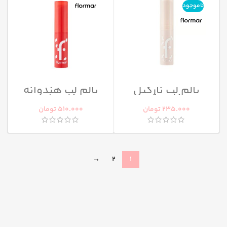
ناموجود
بالم لب نارگیل
بالم لب هندوانه
فلورمار
فلورمار
235.000
تومان
510.000
تومان
→
2
1