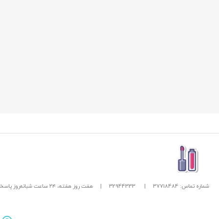
شماره تماس: 37718484
|
32944333
|
هفت روز هفته، ۲۴ ساعت شبانه‌روز پاسخگوی شما هستیم.