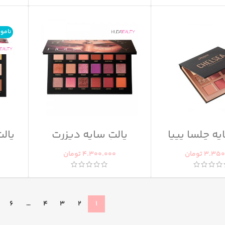
نامو
یه چلسا پیپا
پالت سایه دیزرت
پال
داسک هدی بیوتی
3.350
تومان
4.300.000
تومان
6
…
4
3
2
1