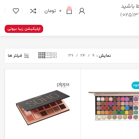
اط باشید
0
0
تومان
37
اپلیکیشن زیبا بیوتی
نمایش
9
24
36
فیلتر ها
جود