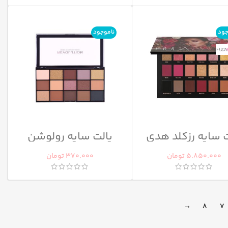
جود
ناموجود
ت سایه رزگلد هدی
پالت سایه رولوشن
بیوتی
ولوت رز
5.850.000
تومان
370.000
تومان
→
8
7