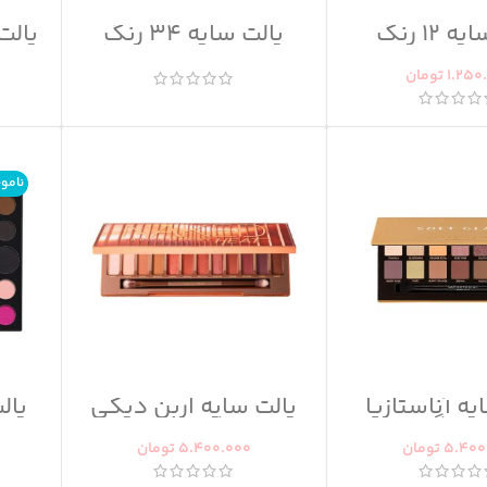
پالت سایه 12 رنگ
پالت سایه 34 رنگ
پالت سایه
 BERRY
اینفینیتی فوراور52
کد003
1.250
تومان
نامو
یه آناستازیا
پالت سایه اربن دیکی
پال
فت گلم
نیکد هیت
فو
5.400
تومان
5.400.000
تومان