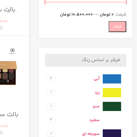
شیگلم مدل
قیمت:
0 تومان
—
10.500.000 تومان
.000
فیلتر
فیلتر بر اساس رنگ
آبی
2
زرد
1
سبز
1
پالت سا
سا
سفید
2
.000
سورمه ای
1