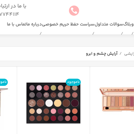
با ما در ارتب
744114(025)
وبلاگ
سوالات متداول
سیاست حفظ حریم خصوصی
درباره ما
تماس با ما
رایشی
آرایش چشم و ابرو
ناموجود
نامو