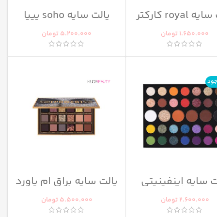
 royal کارکتر
پالت سایه soho پیپا
1.650.000
تومان
5.200.000
تومان
جود
ت سایه اینفینیتی
پالت سایه براق ام پاورد
راور52 کد001
هدی بیوتی
2.600.000
تومان
5.500.000
تومان