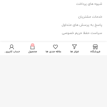
شیوه های پرداخت
خدمات مشتریان
پاسخ به پرسش های متداول
سیاست حفظ حریم خصوصی
0
اطلاعات تماس
فروشگاه
فیلتر ها
علاقه مندی ها
محصول
حساب کاربری من
آدرس: قم، فلکه دستغیب، ساختمان امیر
114 44 025-377
84 84 025-3771
دسترسی سریع
صفحه اصلی
فروشگاه