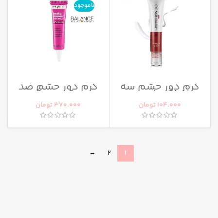
ناموجود
کرم دور چشم سه
کرم دور چشم ضد
غلطکی ایمیجز
چروک و تیرگی
بالانس
104.000
تومان
370.000
تومان
→
2
1