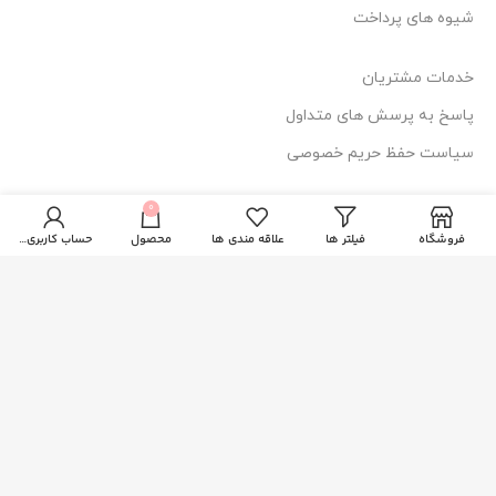
شیوه های پرداخت
خدمات مشتریان
پاسخ به پرسش های متداول
سیاست حفظ حریم خصوصی
0
اطلاعات تماس
فروشگاه
فیلتر ها
علاقه مندی ها
محصول
حساب کاربری من
آدرس: قم، فلکه دستغیب، ساختمان امیر
114 44 025-377
84 84 025-3771
دسترسی سریع
صفحه اصلی
فروشگاه