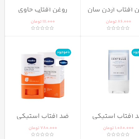
 آفتاب آردن سان
روغن آفتاب حاوی
GO
اکلیل آردن
86.000
تومان
111.000
تومان
جود
ناموجود
 آفتاب استیکی
ضد آفتاب استیکی
سنتلا
وازلین SPF50
1.080.000
تومان
780.000
تومان