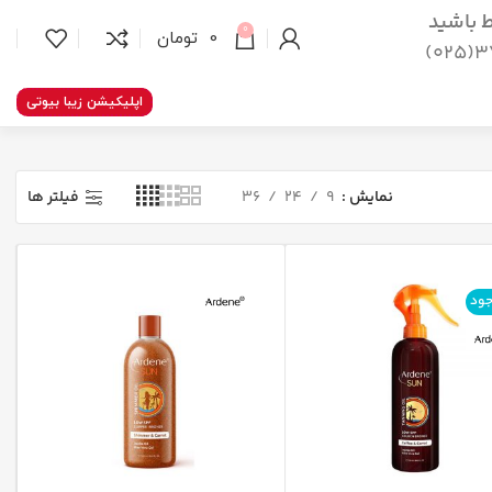
اط باشید
0
0
تومان
37
اپلیکیشن زیبا بیوتی
نمایش
9
24
36
فیلتر ها
جود