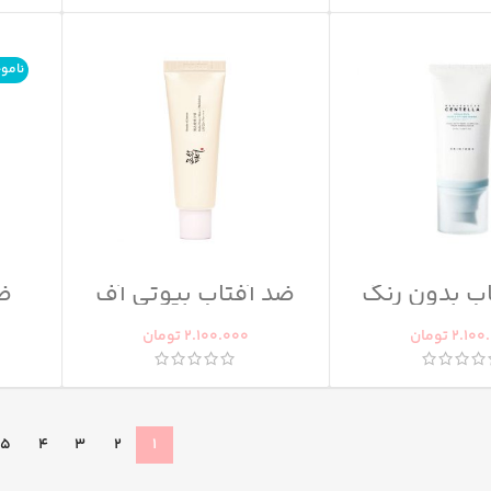
نامو
ب بدون رنگ
ضد آفتاب بیوتی آف
ضد
سنتلا
جوسان
مینرال
2.100
تومان
2.100.000
تومان
5
4
3
2
1