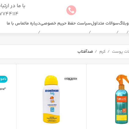
با ما در ارتب
744114(025)
وبلاگ
سوالات متداول
سیاست حفظ حریم خصوصی
درباره ما
تماس با ما
ات پوست
کرم
ضدآفتاب
نامو