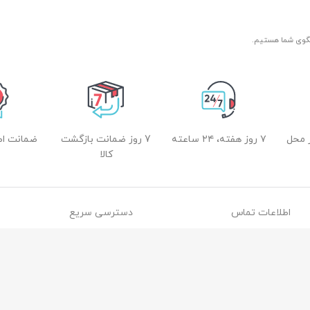
 محل
۷ روز هفته، ۲۴ ساعته
7 روز ضمانت بازگشت
ضمانت اصل
کالا
اطلاعات تماس
دسترسی سریع
آدرس: قم، فلکه دستغیب،
صفحه اصلی
ساختمان امیر
فروشگاه
114 44 025-377
وبلاگ
84 84 025-3771
درباره ما