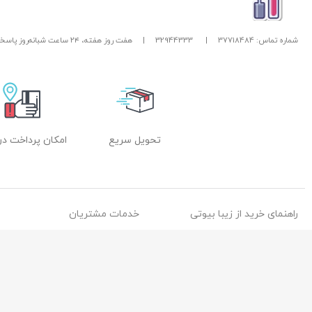
شماره تماس: 37718484
|
32944333
|
هفت روز هفته، ۲۴ ساعت شبانه‌روز پاسخگوی شما هستیم.
تحویل سریع
امکان پرداخت در
راهنمای خرید از زیبا بیوتی
خدمات مشتریان
نحوه ثبت سفارش
پاسخ به پرسش های متداول
رویه ارسال سفارشات
سیاست حفظ حریم خصوصی
شیوه های پرداخت