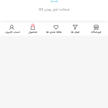
ضمانت اصل بودن کالا
0
راهنمای خرید از زیبا بیوتی
فروشگاه
فیلتر ها
علاقه مندی ها
محصول
حساب کاربری من
نحوه ثبت سفارش
رویه ارسال سفارشات
شیوه های پرداخت
خدمات مشتریان
پاسخ به پرسش های متداول
سیاست حفظ حریم خصوصی
اطلاعات تماس
آدرس: قم، فلکه دستغیب، ساختمان امیر