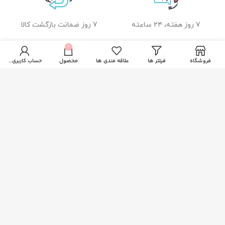
۷ روز هفته، ۲۴ ساعته
7 روز ضمانت بازگشت کالا
0
فروشگاه
فیلتر ها
علاقه مندی ها
محصول
حساب کاربری من
ضمانت اصل بودن کالا
راهنمای خرید از زیبا بیوتی
نحوه ثبت سفارش
رویه ارسال سفارشات
شیوه های پرداخت
خدمات مشتریان
پاسخ به پرسش های متداول