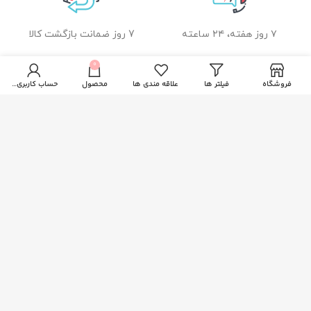
۷ روز هفته، ۲۴ ساعته
7 روز ضمانت بازگشت کالا
0
فروشگاه
فیلتر ها
علاقه مندی ها
محصول
حساب کاربری من
ضمانت اصل بودن کالا
راهنمای خرید از زیبا بیوتی
نحوه ثبت سفارش
رویه ارسال سفارشات
شیوه های پرداخت
خدمات مشتریان
پاسخ به پرسش های متداول