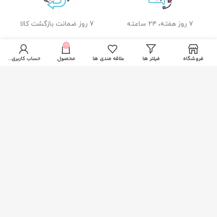
۷ روز هفته، ۲۴ ساعته
7 روز ضمانت بازگشت کالا
0
فروشگاه
فیلتر ها
علاقه مندی ها
محصول
حساب کاربری من
ضمانت اصل بودن کالا
راهنمای خرید از زیبا بیوتی
نحوه ثبت سفارش
رویه ارسال سفارشات
شیوه های پرداخت
خدمات مشتریان
پاسخ به پرسش های متداول