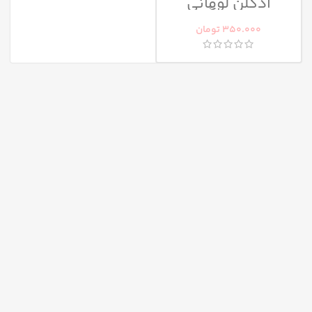
ادکلن لومانی
سانتیاگو
350.000
تومان