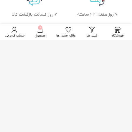
۷ روز هفته، ۲۴ ساعته
7 روز ضمانت بازگشت کالا
0
فروشگاه
فیلتر ها
علاقه مندی ها
محصول
حساب کاربری من
ضمانت اصل بودن کالا
راهنمای خرید از زیبا بیوتی
نحوه ثبت سفارش
رویه ارسال سفارشات
شیوه های پرداخت
خدمات مشتریان
پاسخ به پرسش های متداول