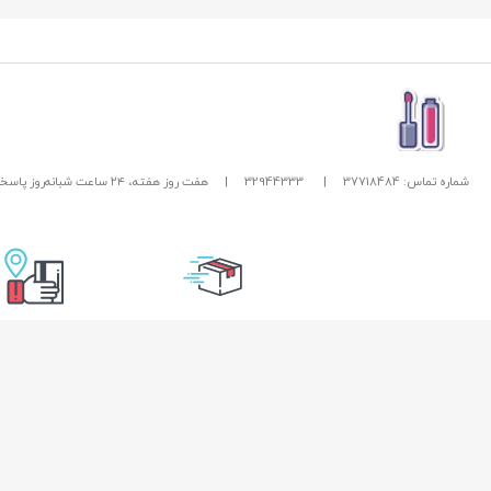
شماره تماس: 37718484
|
32944333
|
هفت روز هفته، ۲۴ ساعت شبانه‌روز پاسخگوی شما هستیم.
تحویل سریع
امکان پرداخت در
راهنمای خرید از زیبا بیوتی
خدمات مشتریان