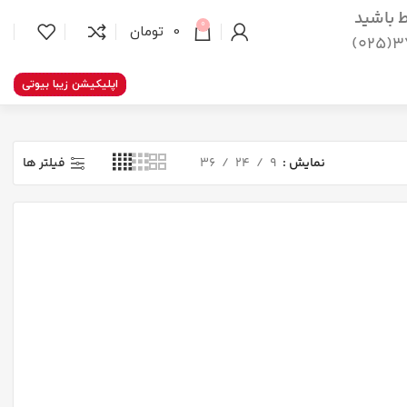
اط باشید
0
0
تومان
37
اپلیکیشن زیبا بیوتی
نمایش
9
24
36
فیلتر ها