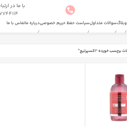
با ما در ارتب
744114(025)
وبلاگ
سوالات متداول
سیاست حفظ حریم خصوصی
درباره ما
تماس با ما
ت برچسب خورده “اکسپرتیج”