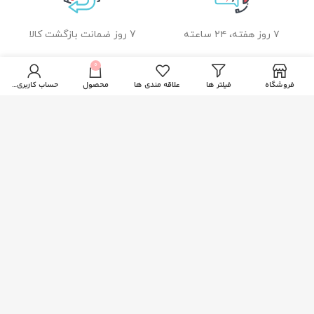
۷ روز هفته، ۲۴ ساعته
7 روز ضمانت بازگشت کالا
0
فروشگاه
فیلتر ها
علاقه مندی ها
محصول
حساب کاربری من
ضمانت اصل بودن کالا
راهنمای خرید از زیبا بیوتی
نحوه ثبت سفارش
رویه ارسال سفارشات
شیوه های پرداخت
خدمات مشتریان
پاسخ به پرسش های متداول