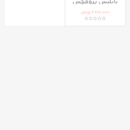
بابليس پرومکس
مدل 4738
2.200.000
تومان