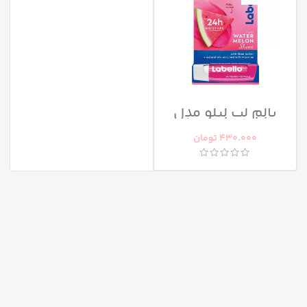
بالم لب لبلو مدل
watermelon shine
430.000
تومان