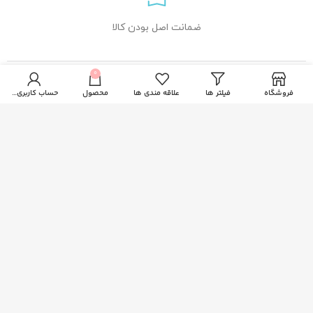
ضمانت اصل بودن کالا
0
راهنمای خرید از زیبا بیوتی
فروشگاه
فیلتر ها
علاقه مندی ها
محصول
حساب کاربری من
نحوه ثبت سفارش
رویه ارسال سفارشات
شیوه های پرداخت
خدمات مشتریان
پاسخ به پرسش های متداول
سیاست حفظ حریم خصوصی
اطلاعات تماس
آدرس: قم، فلکه دستغیب، ساختمان امیر