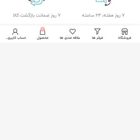
۷ روز هفته، ۲۴ ساعته
7 روز ضمانت بازگشت کالا
0
فروشگاه
فیلتر ها
علاقه مندی ها
محصول
حساب کاربری من
ضمانت اصل بودن کالا
راهنمای خرید از زیبا بیوتی
نحوه ثبت سفارش
رویه ارسال سفارشات
شیوه های پرداخت
خدمات مشتریان
پاسخ به پرسش های متداول