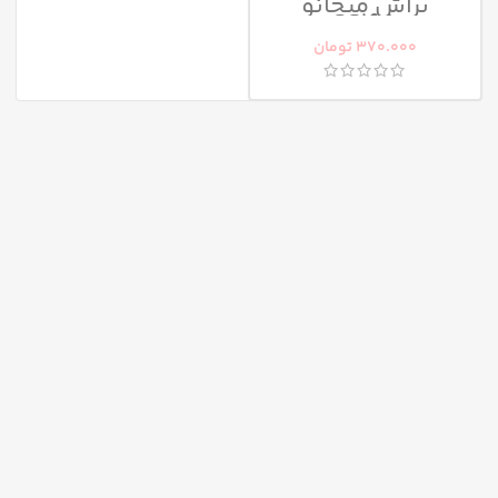
براش میچانو
CG16A
370.000
تومان