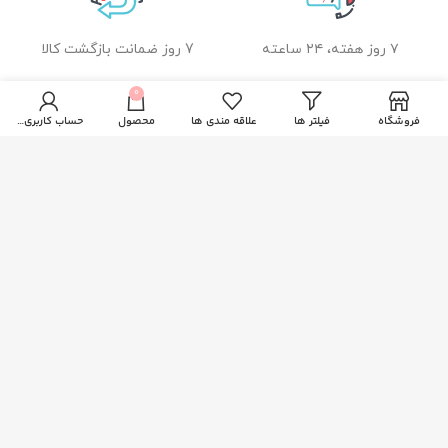
۷ روز هفته، ۲۴ ساعته
7 روز ضمانت بازگشت کالا
0
فروشگاه
فیلتر ها
علاقه مندی ها
محصول
حساب کاربری من
ضمانت اصل بودن کالا
راهنمای خرید از زیبا بیوتی
نحوه ثبت سفارش
رویه ارسال سفارشات
شیوه های پرداخت
خدمات مشتریان
پاسخ به پرسش های متداول