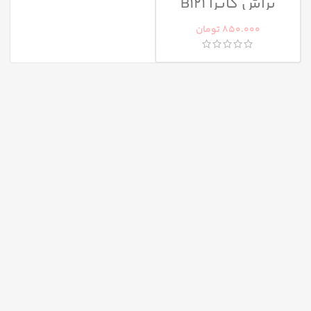
براش کاپرا B121
850.000
تومان