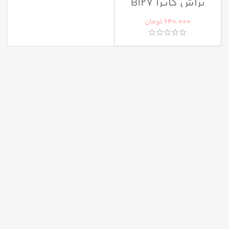
براش کاپرا B127
640.000
تومان