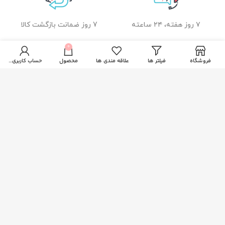
۷ روز هفته، ۲۴ ساعته
7 روز ضمانت بازگشت کالا
0
فروشگاه
فیلتر ها
علاقه مندی ها
محصول
حساب کاربری من
ضمانت اصل بودن کالا
راهنمای خرید از زیبا بیوتی
نحوه ثبت سفارش
رویه ارسال سفارشات
شیوه های پرداخت
خدمات مشتریان
پاسخ به پرسش های متداول