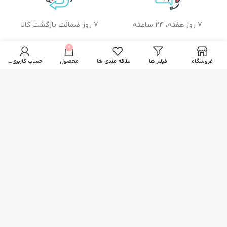
۷ روز هفته، ۲۴ ساعته
7 روز ضمانت بازگشت کالا
0
فروشگاه
فیلتر ها
علاقه مندی ها
محصول
حساب کاربری من
ضمانت اصل بودن کالا
راهنمای خرید از زیبا بیوتی
نحوه ثبت سفارش
رویه ارسال سفارشات
شیوه های پرداخت
خدمات مشتریان
پاسخ به پرسش های متداول