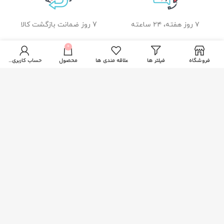
۷ روز هفته، ۲۴ ساعته
7 روز ضمانت بازگشت کالا
0
فروشگاه
فیلتر ها
علاقه مندی ها
محصول
حساب کاربری من
ضمانت اصل بودن کالا
راهنمای خرید از زیبا بیوتی
نحوه ثبت سفارش
رویه ارسال سفارشات
شیوه های پرداخت
خدمات مشتریان
پاسخ به پرسش های متداول