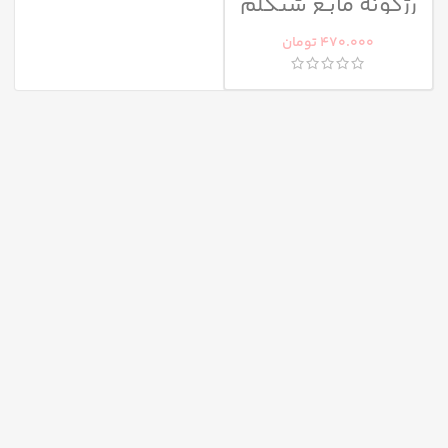
رژگونه مایع شیگلم
مات
470.000
تومان