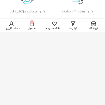
۷ روز هفته، ۲۴ ساعته
7 روز ضمانت بازگشت کالا
0
فروشگاه
فیلتر ها
علاقه مندی ها
محصول
حساب کاربری من
ضمانت اصل بودن کالا
راهنمای خرید از زیبا بیوتی
نحوه ثبت سفارش
رویه ارسال سفارشات
شیوه های پرداخت
خدمات مشتریان
پاسخ به پرسش های متداول