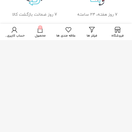
۷ روز هفته، ۲۴ ساعته
7 روز ضمانت بازگشت کالا
0
فروشگاه
فیلتر ها
علاقه مندی ها
محصول
حساب کاربری من
ضمانت اصل بودن کالا
راهنمای خرید از زیبا بیوتی
نحوه ثبت سفارش
رویه ارسال سفارشات
شیوه های پرداخت
خدمات مشتریان
پاسخ به پرسش های متداول