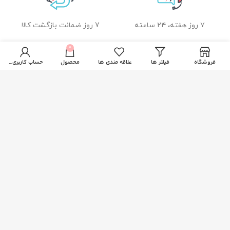
۷ روز هفته، ۲۴ ساعته
7 روز ضمانت بازگشت کالا
0
فروشگاه
فیلتر ها
علاقه مندی ها
محصول
حساب کاربری من
ضمانت اصل بودن کالا
راهنمای خرید از زیبا بیوتی
نحوه ثبت سفارش
رویه ارسال سفارشات
شیوه های پرداخت
خدمات مشتریان
پاسخ به پرسش های متداول