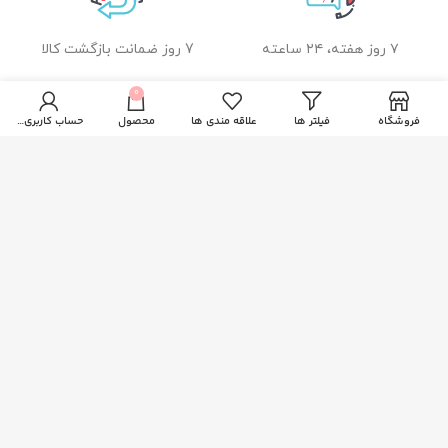
۷ روز هفته، ۲۴ ساعته
7 روز ضمانت بازگشت کالا
0
فروشگاه
فیلتر ها
علاقه مندی ها
محصول
حساب کاربری من
ضمانت اصل بودن کالا
راهنمای خرید از زیبا بیوتی
نحوه ثبت سفارش
رویه ارسال سفارشات
شیوه های پرداخت
خدمات مشتریان
پاسخ به پرسش های متداول