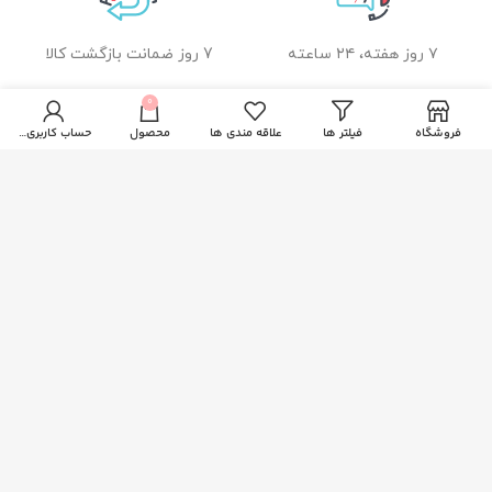
۷ روز هفته، ۲۴ ساعته
7 روز ضمانت بازگشت کالا
0
فروشگاه
فیلتر ها
علاقه مندی ها
محصول
حساب کاربری من
ضمانت اصل بودن کالا
راهنمای خرید از زیبا بیوتی
نحوه ثبت سفارش
رویه ارسال سفارشات
شیوه های پرداخت
خدمات مشتریان
پاسخ به پرسش های متداول