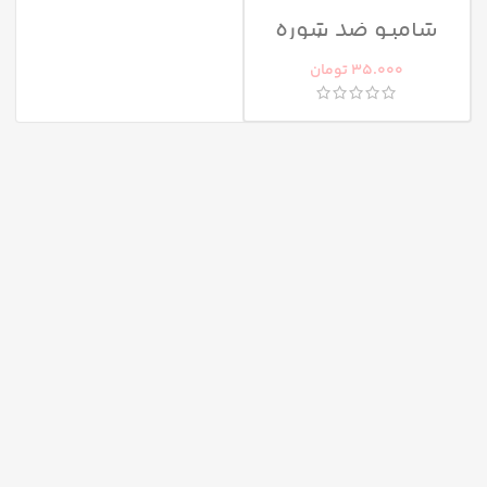
شامپو ضد شوره
هرباسنس آردن
35.000
تومان