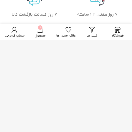
۷ روز هفته، ۲۴ ساعته
7 روز ضمانت بازگشت کالا
0
فروشگاه
فیلتر ها
علاقه مندی ها
محصول
حساب کاربری من
ضمانت اصل بودن کالا
راهنمای خرید از زیبا بیوتی
نحوه ثبت سفارش
رویه ارسال سفارشات
شیوه های پرداخت
خدمات مشتریان
پاسخ به پرسش های متداول