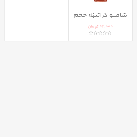
شامپو کراتینه حجم
دهنده هرباسنس
آردن
42.000
تومان