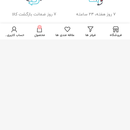
۷ روز هفته، ۲۴ ساعته
7 روز ضمانت بازگشت کالا
0
فروشگاه
فیلتر ها
علاقه مندی ها
محصول
حساب کاربری من
ضمانت اصل بودن کالا
راهنمای خرید از زیبا بیوتی
نحوه ثبت سفارش
رویه ارسال سفارشات
شیوه های پرداخت
خدمات مشتریان
پاسخ به پرسش های متداول