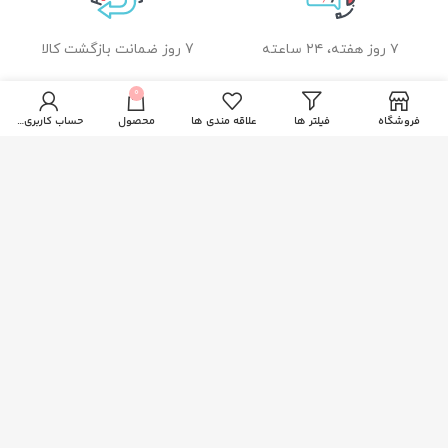
۷ روز هفته، ۲۴ ساعته
7 روز ضمانت بازگشت کالا
0
فروشگاه
فیلتر ها
علاقه مندی ها
محصول
حساب کاربری من
ضمانت اصل بودن کالا
راهنمای خرید از زیبا بیوتی
نحوه ثبت سفارش
رویه ارسال سفارشات
شیوه های پرداخت
خدمات مشتریان
پاسخ به پرسش های متداول