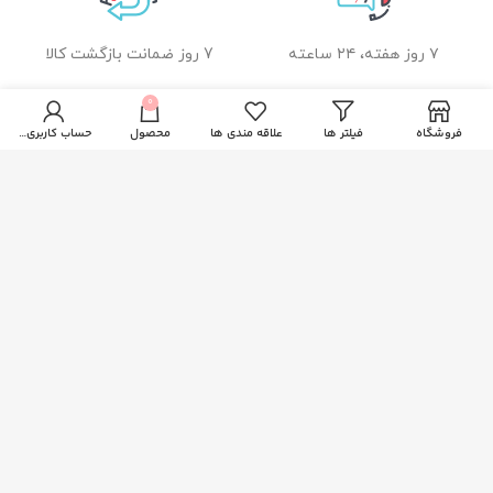
۷ روز هفته، ۲۴ ساعته
7 روز ضمانت بازگشت کالا
0
فروشگاه
فیلتر ها
علاقه مندی ها
محصول
حساب کاربری من
ضمانت اصل بودن کالا
راهنمای خرید از زیبا بیوتی
نحوه ثبت سفارش
رویه ارسال سفارشات
شیوه های پرداخت
خدمات مشتریان
پاسخ به پرسش های متداول