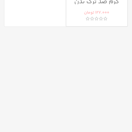
كرم ضد ترک بدن
هیدرودرم
127.000
تومان