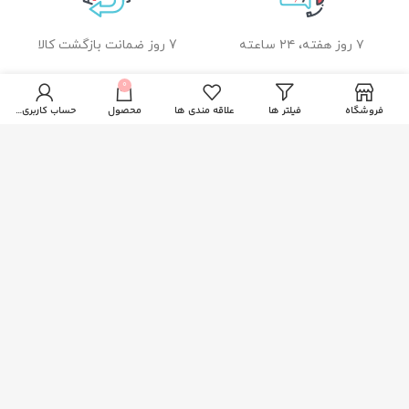
۷ روز هفته، ۲۴ ساعته
7 روز ضمانت بازگشت کالا
0
فروشگاه
فیلتر ها
علاقه مندی ها
محصول
حساب کاربری من
ضمانت اصل بودن کالا
راهنمای خرید از زیبا بیوتی
نحوه ثبت سفارش
رویه ارسال سفارشات
شیوه های پرداخت
خدمات مشتریان
پاسخ به پرسش های متداول