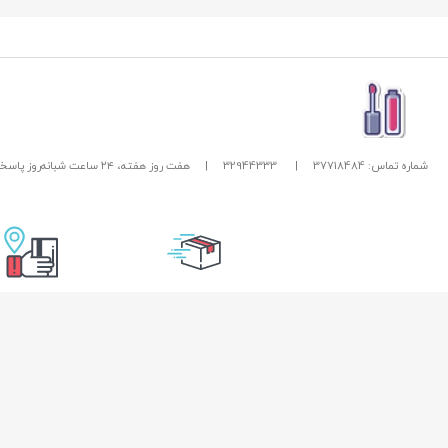
شماره تماس: 37718484
|
32944333
|
هفت روز هفته، ۲۴ ساعت شبانه‌روز پاسخگوی شما هستیم.
تحویل سریع
امکان پرداخت در
راهنمای خرید از زیبا بیوتی
خدمات مشتریان