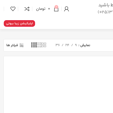
اط باشید
0
0
تومان
37
اپلیکیشن زیبا بیوتی
نمایش
9
24
36
فیلتر ها