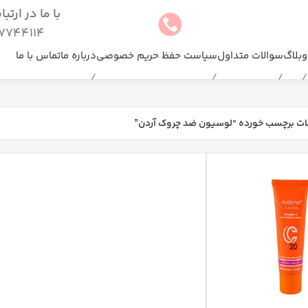
با ما در ارتب
744114(025)
وبلاگ
سوالات متداول
سیاست حفظ حریم خصوصی
درباره ما
تماس با ما
ت برچسب خورده “لوسیون ضد چروک آردن”