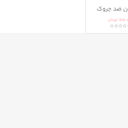
ن ضد چروک
ی ویتامین C
155.
تومان