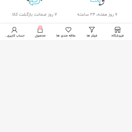
۷ روز هفته، ۲۴ ساعته
7 روز ضمانت بازگشت کالا
0
فروشگاه
فیلتر ها
علاقه مندی ها
محصول
حساب کاربری من
ضمانت اصل بودن کالا
راهنمای خرید از زیبا بیوتی
نحوه ثبت سفارش
رویه ارسال سفارشات
شیوه های پرداخت
خدمات مشتریان
پاسخ به پرسش های متداول