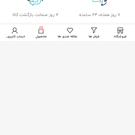
۷ روز هفته، ۲۴ ساعته
7 روز ضمانت بازگشت کالا
0
فروشگاه
فیلتر ها
علاقه مندی ها
محصول
حساب کاربری من
ضمانت اصل بودن کالا
راهنمای خرید از زیبا بیوتی
نحوه ثبت سفارش
رویه ارسال سفارشات
شیوه های پرداخت
خدمات مشتریان
پاسخ به پرسش های متداول