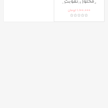
محلول تقویت
کننده مژه ماوالا
مدل Double-Lash
1.100.000
تومان