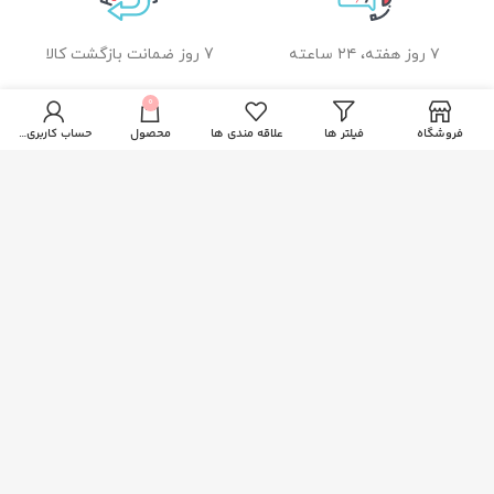
۷ روز هفته، ۲۴ ساعته
7 روز ضمانت بازگشت کالا
0
فروشگاه
فیلتر ها
علاقه مندی ها
محصول
حساب کاربری من
ضمانت اصل بودن کالا
راهنمای خرید از زیبا بیوتی
نحوه ثبت سفارش
رویه ارسال سفارشات
شیوه های پرداخت
خدمات مشتریان
پاسخ به پرسش های متداول