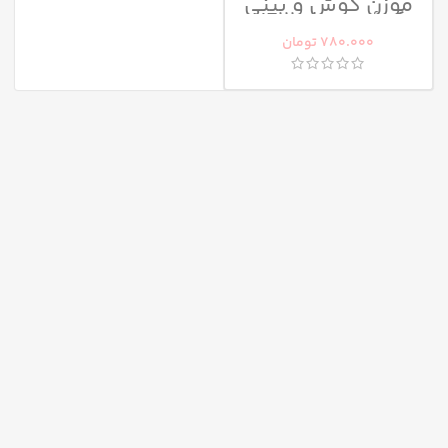
موزن گوش و بینی
کوئین مدل NE111
780.000
تومان