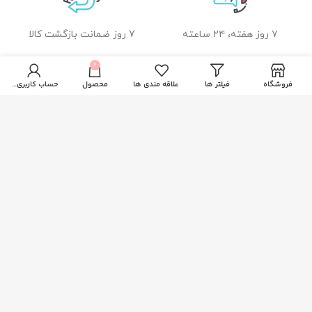
۷ روز هفته، ۲۴ ساعته
7 روز ضمانت بازگشت کالا
0
فروشگاه
فیلتر ها
علاقه مندی ها
محصول
حساب کاربری من
ضمانت اصل بودن کالا
راهنمای خرید از زیبا بیوتی
نحوه ثبت سفارش
رویه ارسال سفارشات
شیوه های پرداخت
خدمات مشتریان
پاسخ به پرسش های متداول