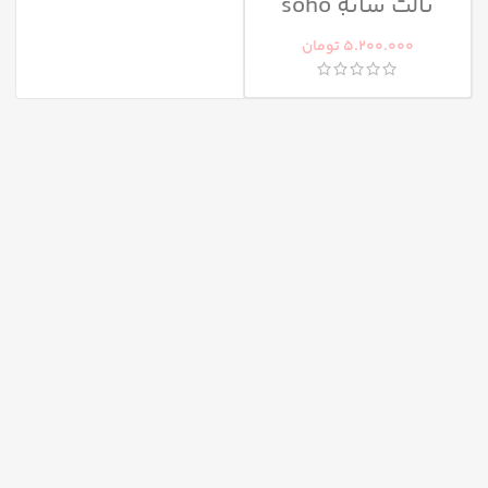
پالت سایه soho
پیپا
5.200.000
تومان