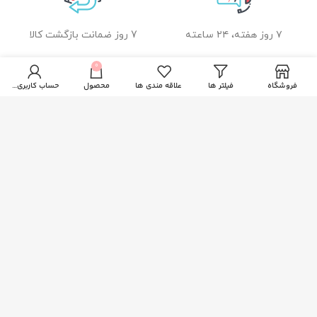
۷ روز هفته، ۲۴ ساعته
7 روز ضمانت بازگشت کالا
0
فروشگاه
فیلتر ها
علاقه مندی ها
محصول
حساب کاربری من
ضمانت اصل بودن کالا
راهنمای خرید از زیبا بیوتی
نحوه ثبت سفارش
رویه ارسال سفارشات
شیوه های پرداخت
خدمات مشتریان
پاسخ به پرسش های متداول