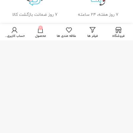
۷ روز هفته، ۲۴ ساعته
7 روز ضمانت بازگشت کالا
0
فروشگاه
فیلتر ها
علاقه مندی ها
محصول
حساب کاربری من
ضمانت اصل بودن کالا
راهنمای خرید از زیبا بیوتی
نحوه ثبت سفارش
رویه ارسال سفارشات
شیوه های پرداخت
خدمات مشتریان
پاسخ به پرسش های متداول