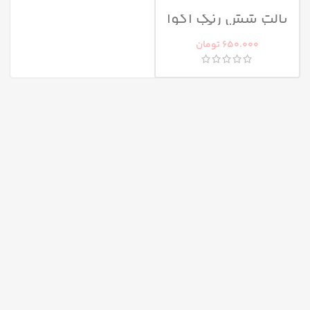
پالت شش رنگ آکوا
ابرو ماسکات
650.000
تومان