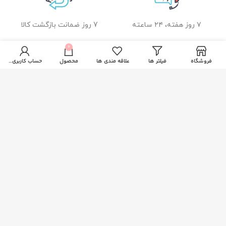
۷ روز هفته، ۲۴ ساعته
7 روز ضمانت بازگشت کالا
0
فروشگاه
فیلتر ها
علاقه مندی ها
محصول
حساب کاربری من
ضمانت اصل بودن کالا
راهنمای خرید از زیبا بیوتی
نحوه ثبت سفارش
رویه ارسال سفارشات
شیوه های پرداخت
خدمات مشتریان
پاسخ به پرسش های متداول