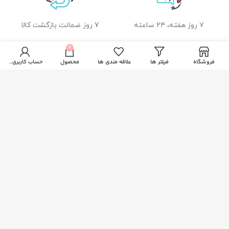
۷ روز هفته، ۲۴ ساعته
7 روز ضمانت بازگشت کالا
0
فروشگاه
فیلتر ها
علاقه مندی ها
محصول
حساب کاربری من
ضمانت اصل بودن کالا
راهنمای خرید از زیبا بیوتی
نحوه ثبت سفارش
رویه ارسال سفارشات
شیوه های پرداخت
خدمات مشتریان
پاسخ به پرسش های متداول