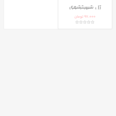
ژل شستشوی
صورت آقایان آردن
97.000
تومان