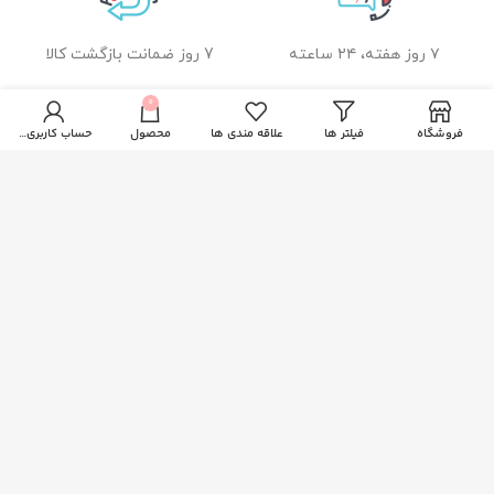
۷ روز هفته، ۲۴ ساعته
7 روز ضمانت بازگشت کالا
0
فروشگاه
فیلتر ها
علاقه مندی ها
محصول
حساب کاربری من
ضمانت اصل بودن کالا
راهنمای خرید از زیبا بیوتی
نحوه ثبت سفارش
رویه ارسال سفارشات
شیوه های پرداخت
خدمات مشتریان
پاسخ به پرسش های متداول