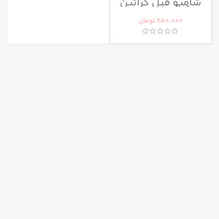
شامپو قبل کراتین
کراژن اسموت
فورته
650.000
تومان