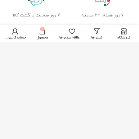
۷ روز هفته، ۲۴ ساعته
7 روز ضمانت بازگشت کالا
0
فروشگاه
فیلتر ها
علاقه مندی ها
محصول
حساب کاربری من
ضمانت اصل بودن کالا
راهنمای خرید از زیبا بیوتی
نحوه ثبت سفارش
رویه ارسال سفارشات
شیوه های پرداخت
خدمات مشتریان
پاسخ به پرسش های متداول