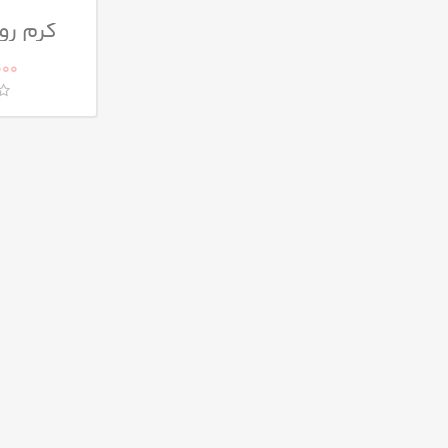
کرم رو
محافظ لب
000