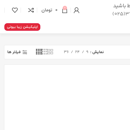
اط باشید
0
0
تومان
37
اپلیکیشن زیبا بیوتی
نمایش
9
24
36
فیلتر ها