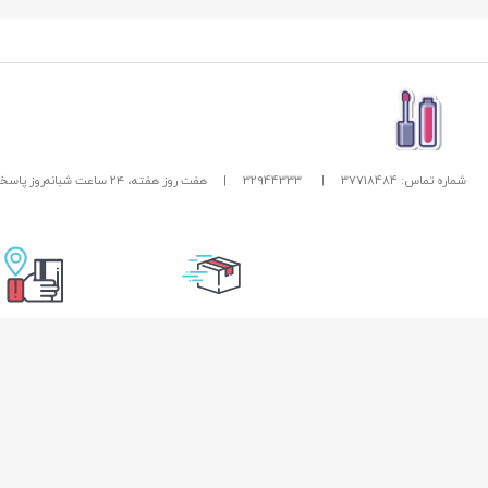
شماره تماس: 37718484
|
32944333
|
هفت روز هفته، ۲۴ ساعت شبانه‌روز پاسخگوی شما هستیم.
تحویل سریع
امکان پرداخت در
راهنمای خرید از زیبا بیوتی
خدمات مشتریان