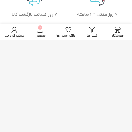
۷ روز هفته، ۲۴ ساعته
7 روز ضمانت بازگشت کالا
0
فروشگاه
فیلتر ها
علاقه مندی ها
محصول
حساب کاربری من
ضمانت اصل بودن کالا
راهنمای خرید از زیبا بیوتی
نحوه ثبت سفارش
رویه ارسال سفارشات
شیوه های پرداخت
خدمات مشتریان
پاسخ به پرسش های متداول