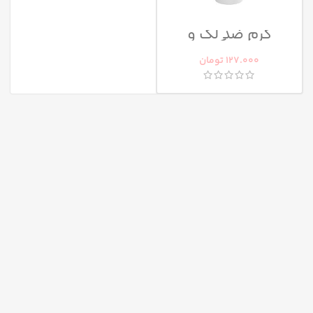
کرم ضد لک و
روشن کننده
هیدرودرم
127.000
تومان