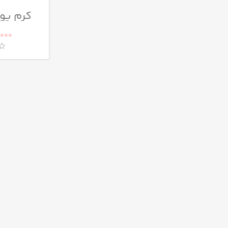
کرم پو
مات ت
.000