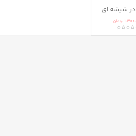
در شیشه ای
اچ فلورمار
1.300
تومان