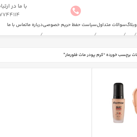
با ما در ارتب
744114(025)
وبلاگ
سوالات متداول
سیاست حفظ حریم خصوصی
درباره ما
تماس با ما
ت برچسب خورده “کرم پودر مات فلورمار”