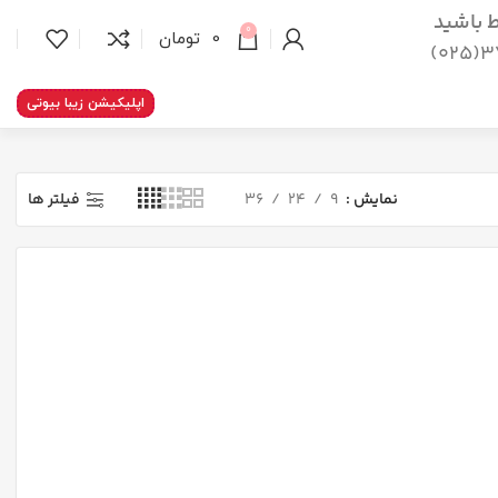
اط باشید
0
0
تومان
37
اپلیکیشن زیبا بیوتی
نمایش
9
24
36
فیلتر ها