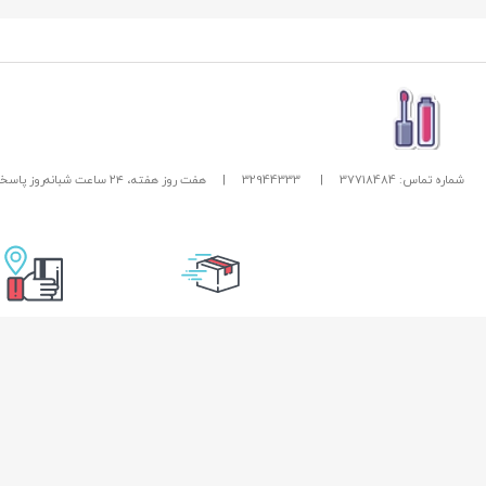
شماره تماس: 37718484
|
32944333
|
هفت روز هفته، ۲۴ ساعت شبانه‌روز پاسخگوی شما هستیم.
تحویل سریع
امکان پرداخت در
راهنمای خرید از زیبا بیوتی
خدمات مشتریان