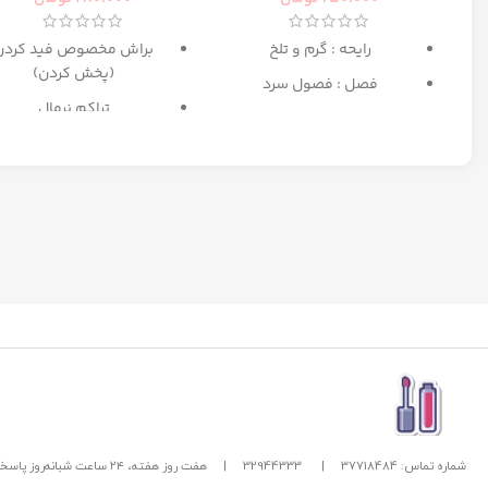
رایحه : گرم و تلخ
براش مخصوص فید کردن
(پخش کردن)
فصل : فصول سرد
تراکم نرمال
بهترین انتخاب برای میکا
مبتدی تا حرفه ای
شماره تماس: 37718484
|
32944333
|
هفت روز هفته، ۲۴ ساعت شبانه‌روز پاسخگوی شما هستیم.