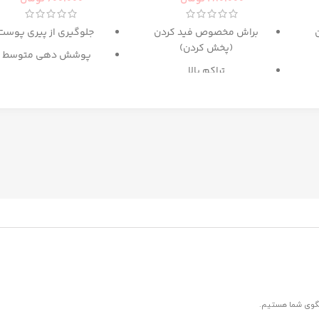
براش مخصوص فید کردن
جلوگیری از پیری پوست
(پخش کردن)
پوشش دهی متوسط
تراکم بالا
حاوی
SPF 15
پ
گزینه عالی برای میکس آرایش
دارای رنگ بندی برای انوا
و کانتور
پوست
حاوی
عصاره ماکادامیا و
پروتئین ابریشم
غنی شده با کلاژن و روغ
آرگان
مرطوب کننده
ترمیم کننده پوست