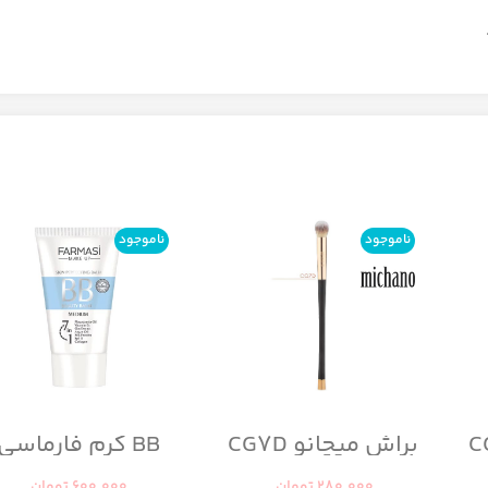
ناموجود
ناموجود
براش میچانو CG7D
BB کرم فارماسی
280.000
تومان
600.000
تومان